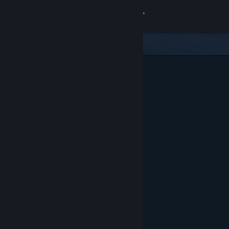
登入
商店
社群
關於
客服
變更語言
取得 Steam 行動應用程式
檢視電腦版網頁