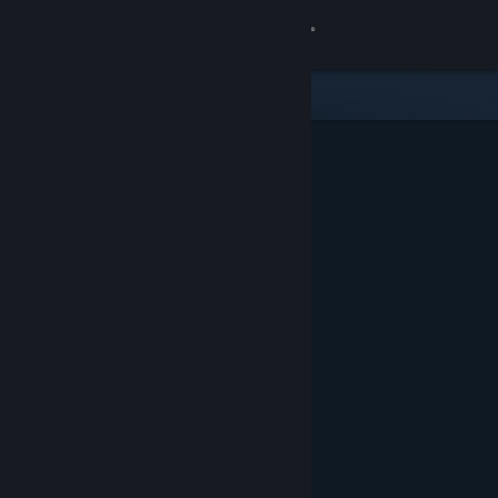
Zaloguj się
Sklep
Społeczność
Informacje
Wsparcie
Zmień język
Pobierz aplikację mobilną Steam
Wersja przeglądarkowa