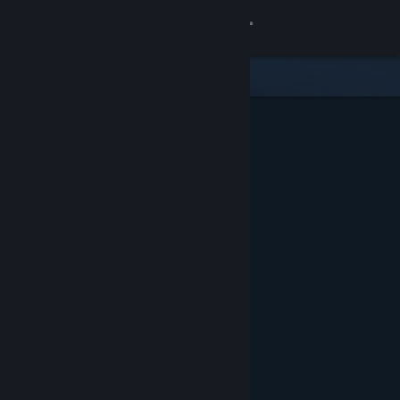
Logg inn
Butikk
Samfunn
Om
Kundestøtte
Bytt språk
Skaff deg Steam-appen på mobil
Vis skrivebordsversjon