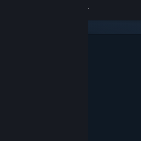
Sign in
Gedung
Komuniti
Tentang
Sokongan
Ubah bahasa
Dapatkan Steam Mobile App
Lihat laman web desktop