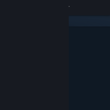
로그인
상점
커뮤니티
정보
지원
언어 변경
Steam 모바일 앱 다운로드
PC 웹사이트 보기