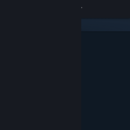
Kirjaudu sisään
Kauppa
Yhteisö
Tietoa
Tuki
Vaihda kieli
Hanki Steam-mobiilisovellus
Näytä työpöytäsivusto