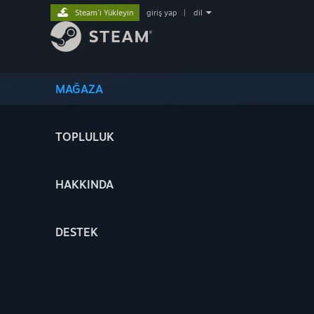
Steam'i Yükleyin
giriş yap
|
dil
MAĞAZA
TOPLULUK
HAKKINDA
DESTEK