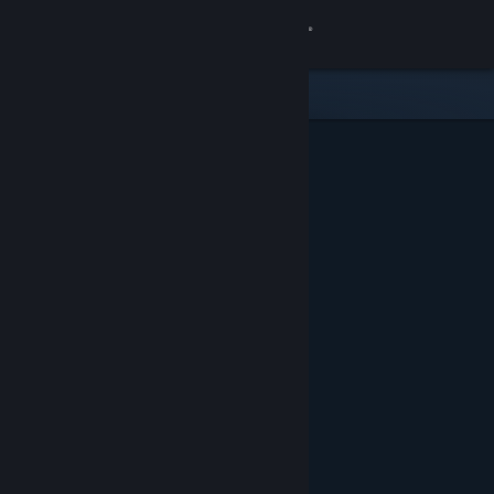
Log på
Butik
Fællesskab
Om
Support
Skift sprog
Hent Steam-mobilappen
Vis desktop-webside