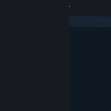
登录
商店
社区
关于
客服
更改语言
获取 Steam 手机应用
查看桌面版网站