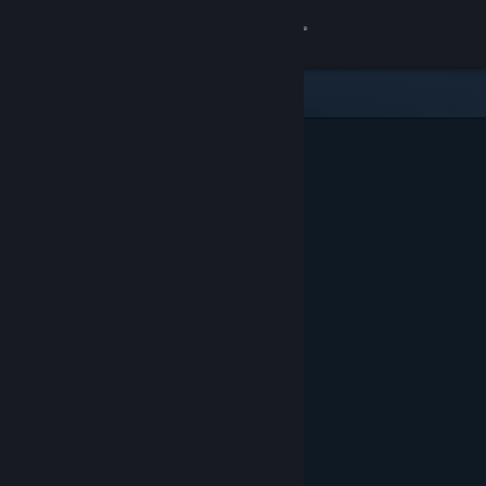
Войти
Магазин
Сообщество
Информация
Поддержка
Изменить язык
Скачать мобильное приложение Steam
Полная версия