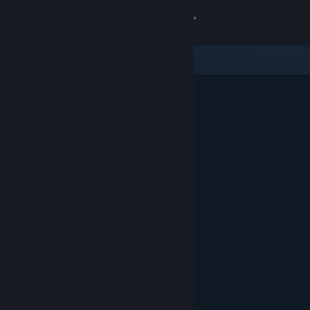
Kirjaudu sisään
Kauppa
Yhteisö
Tietoa
Tuki
Vaihda kieli
Hanki Steam-mobiilisovellus
Näytä työpöytäsivusto