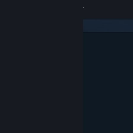
Đăng nhập
Cửa hàng
Cộng đồng
Thông tin
Hỗ trợ
Thay đổi ngôn ngữ
Cài ứng dụng Steam di động
Xem web cho desktop