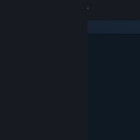
Iniciar sesión
Tienda
Comunidad
Acerca de
Soporte
Cambiar idioma
Descargar Steam Mobile
Ver versión clásica