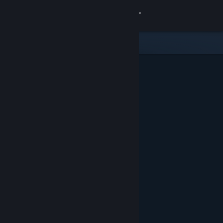
Iniciar sesión
Tienda
Comunidad
Acerca de
Soporte
Cambiar idioma
Descargar Steam Mobile
Ver versión clásica