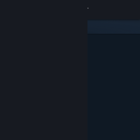
登录
商店
社区
关于
客服
更改语言
获取 Steam 手机应用
查看桌面版网站