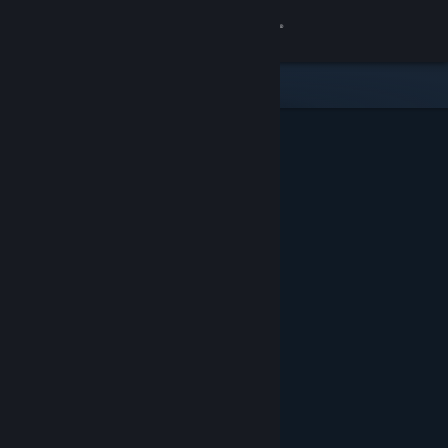
Logg inn
Butikk
Samfunn
Om
Kundestøtte
Bytt språk
Skaff deg Steam-appen på mobil
Vis skrivebordsversjon