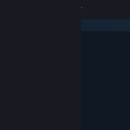
Login
Toko
Komunitas
Tentang
Bantuan
Ubah bahasa
Dapatkan Aplikasi Seluler Steam
Lihat situs web desktop