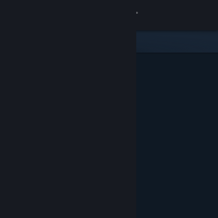
Inloggen
Winkel
Community
Over
Ondersteuning
Taal wijzigen
Download de mobiele Steam-app
Desktopwebsite weergeven