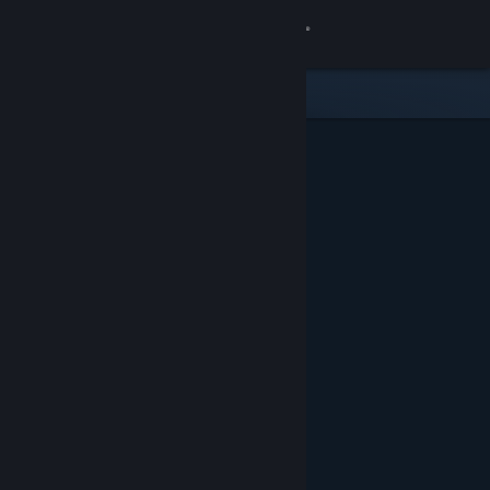
Log på
Butik
Fællesskab
Om
Support
Skift sprog
Hent Steam-mobilappen
Vis desktop-webside