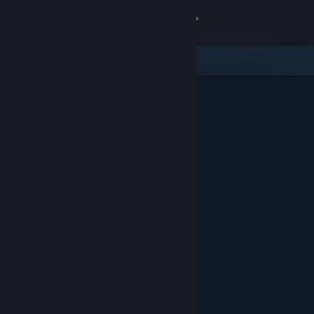
Přihlásit se
Obchod
Komunita
Informace
Podpora
Změnit jazyk
Mobilní aplikace služby Steam
Desktopová verze stránky