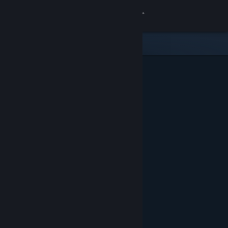
Увійти
Крамниця
Спільнота
Інформація
Підтримка
Змінити мову
Завантажити мобільний застосунок Steam
Переглянути повну версію