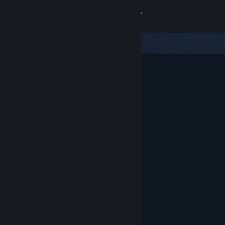
Iniciar sessão
Loja
Comunidade
Sobre
Apoio
Alterar idioma
Instala a app móvel do Steam
Ver versão para computadores