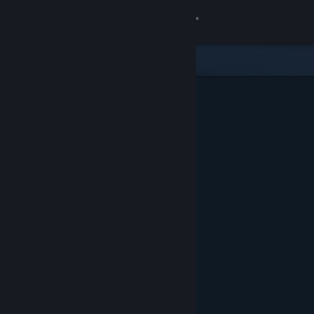
Logg inn
Butikk
Samfunn
Om
Kundestøtte
Bytt språk
Skaff deg Steam-appen på mobil
Vis skrivebordsversjon