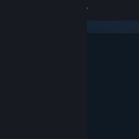
Iniciar sesión
Tienda
Comunidad
Acerca de
Soporte
Cambiar idioma
Obtener la aplicación de Steam Mobile
Ver versión clásica