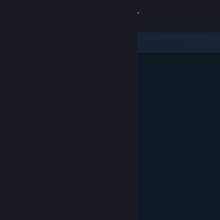
Login
Toko
Komunitas
Tentang
Bantuan
Ubah bahasa
Dapatkan Aplikasi Seluler Steam
Lihat situs web desktop