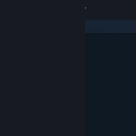
Accedi
Negozio
Comunità
Informazioni
Assistenza
Cambia la lingua
Ottieni l'app mobile di Steam
Visualizza il sito web per desktop