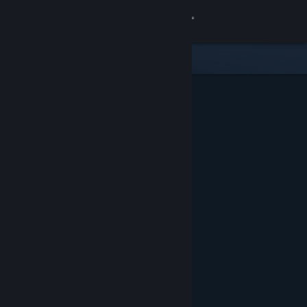
Kirjaudu sisään
Kauppa
Yhteisö
Tietoa
Tuki
Vaihda kieli
Hanki Steam-mobiilisovellus
Näytä työpöytäsivusto