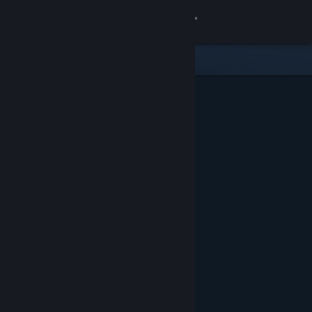
Přihlásit se
Obchod
Komunita
Informace
Podpora
Změnit jazyk
Mobilní aplikace služby Steam
Desktopová verze stránky