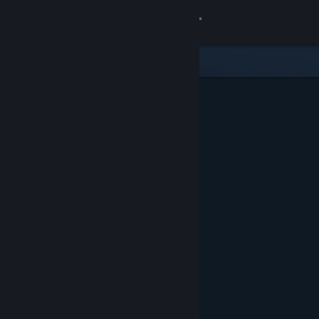
Вписване
Магазин
Общност
Относно
Поддръжка
Смяна на езика
Сдобийте се с мобилното Steam приложение
Преглед на сайта за настолни компютри