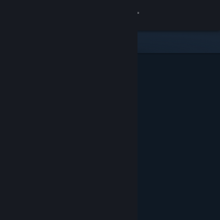
เข้าสู่ระบบ
ร้านค้า
ชุมชน
เกี่ยวกับ
ฝ่ายสนับสนุน
เปลี่ยนภาษา
รับแอป Steam แบบพกพา
ชมเว็บไซต์สำหรับเดสก์ท็อป