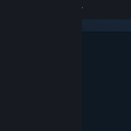
Iniciar sesión
Tienda
Comunidad
Acerca de
Soporte
Cambiar idioma
Descargar Steam Mobile
Ver versión clásica