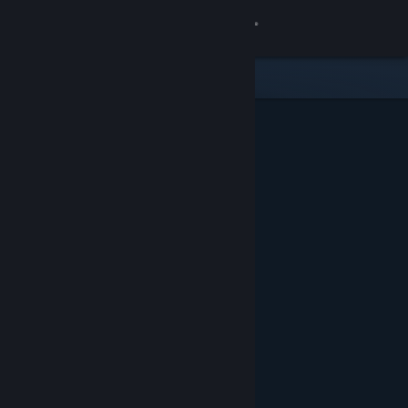
Logg inn
Butikk
Samfunn
Om
Kundestøtte
Bytt språk
Skaff deg Steam-appen på mobil
Vis skrivebordsversjon