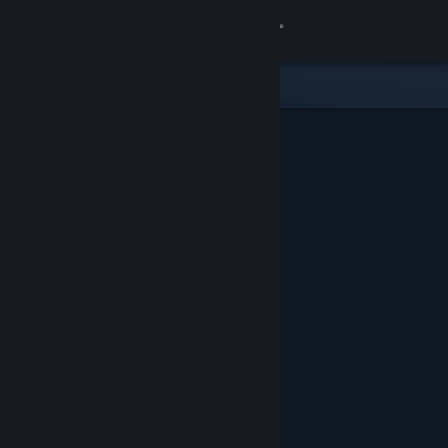
Đăng nhập
Cửa hàng
Cộng đồng
Thông tin
Hỗ trợ
Thay đổi ngôn ngữ
Cài ứng dụng Steam di động
Xem web cho desktop