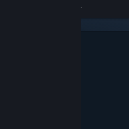
Увійти
Крамниця
Спільнота
Інформація
Підтримка
Змінити мову
Завантажити мобільний застосунок Steam
Переглянути повну версію