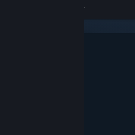
Iniciar sesión
Tienda
Comunidad
Acerca de
Soporte
Cambiar idioma
Descargar Steam Mobile
Ver versión clásica