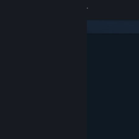
Σύνδεση
Κατάστημα
Κοινότητα
Σχετικά
Υποστήριξη
Αλλαγή γλώσσας
Αποκτήστε την εφαρμογή Steam για κινητές συσκευές
Προβολή ιστοσελίδας για υπολογιστές