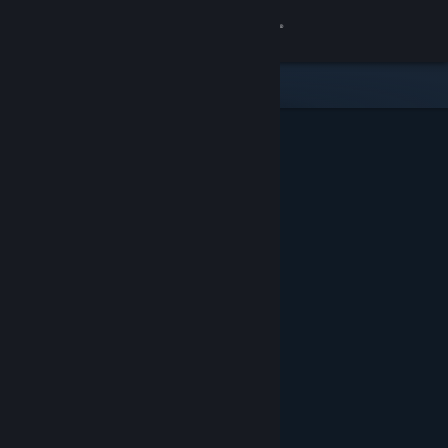
Σύνδεση
Κατάστημα
Κοινότητα
Σχετικά
Υποστήριξη
Αλλαγή γλώσσας
Αποκτήστε την εφαρμογή Steam για κινητές συσκευές
Προβολή ιστοσελίδας για υπολογιστές