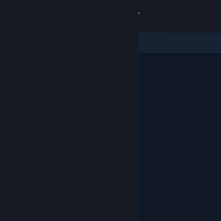
Se connecter
Magasin
Communauté
À propos
Support
Changer la langue
Télécharger l'application mobile Steam
Voir version ordi. du site