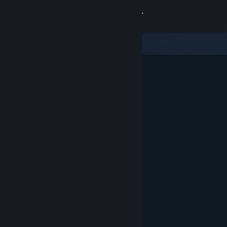
Inloggen
Winkel
Community
Over
Ondersteuning
Taal wijzigen
Download de mobiele Steam-app
Desktopwebsite weergeven