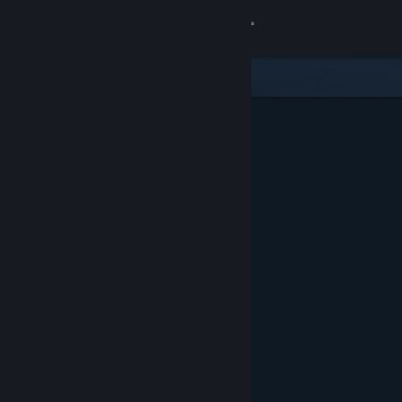
Đăng nhập
Cửa hàng
Cộng đồng
Thông tin
Hỗ trợ
Thay đổi ngôn ngữ
Cài ứng dụng Steam di động
Xem web cho desktop