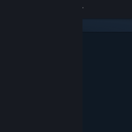
Увійти
Крамниця
Спільнота
Інформація
Підтримка
Змінити мову
Завантажити мобільний застосунок Steam
Переглянути повну версію