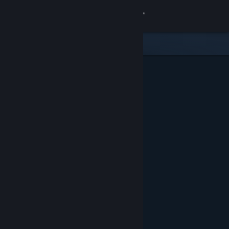
เข้าสู่ระบบ
ร้านค้า
ชุมชน
เกี่ยวกับ
ฝ่ายสนับสนุน
เปลี่ยนภาษา
รับแอป Steam แบบพกพา
ชมเว็บไซต์สำหรับเดสก์ท็อป