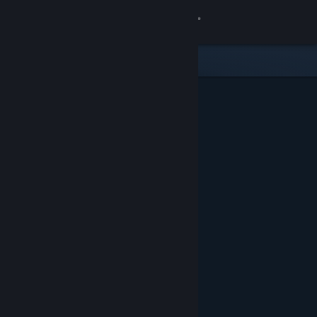
Iniciar sesión
Tienda
Comunidad
Acerca de
Soporte
Cambiar idioma
Obtener la aplicación de Steam Mobile
Ver versión clásica