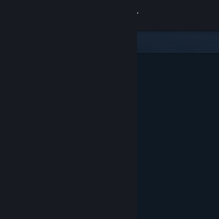
Увійти
Крамниця
Спільнота
Інформація
Підтримка
Змінити мову
Завантажити мобільний застосунок Steam
Переглянути повну версію