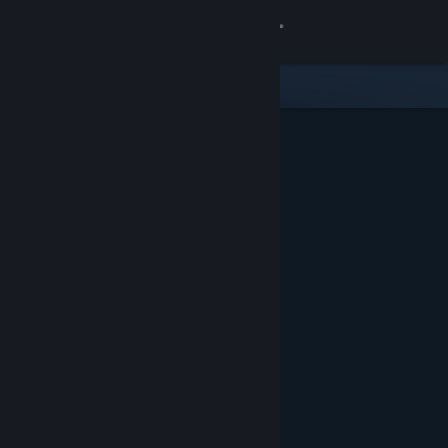
Увійти
Крамниця
Спільнота
Інформація
Підтримка
Змінити мову
Завантажити мобільний застосунок Steam
Переглянути повну версію