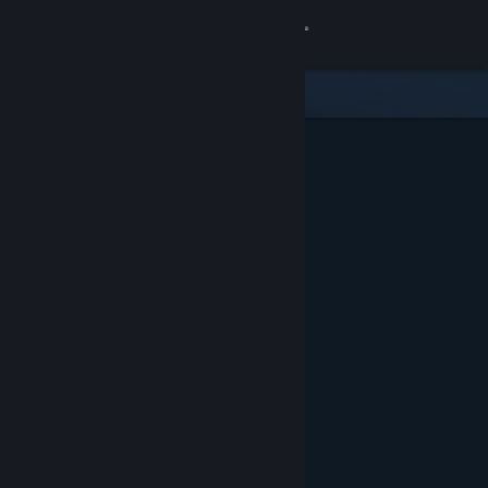
Увійти
Крамниця
Спільнота
Інформація
Підтримка
Змінити мову
Завантажити мобільний застосунок Steam
Переглянути повну версію