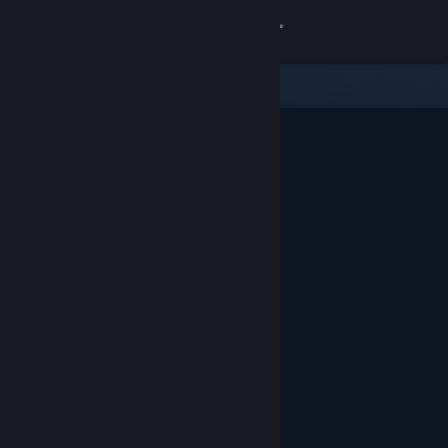
Увійти
Крамниця
Спільнота
Інформація
Підтримка
Змінити мову
Завантажити мобільний застосунок Steam
Переглянути повну версію