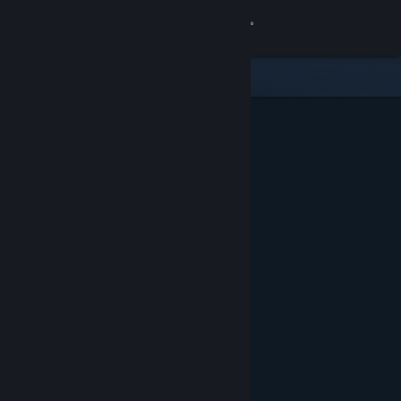
Увійти
Крамниця
Спільнота
Інформація
Підтримка
Змінити мову
Завантажити мобільний застосунок Steam
Переглянути повну версію