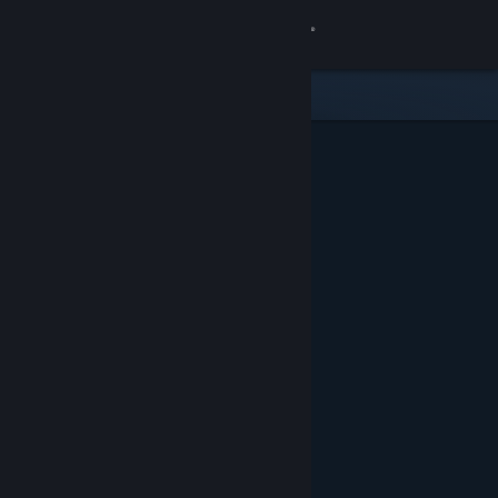
登入
商店
社群
關於
客服
變更語言
取得 Steam 行動應用程式
檢視電腦版網頁