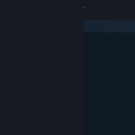
登入
商店
社群
關於
客服
變更語言
取得 Steam 行動應用程式
檢視電腦版網頁